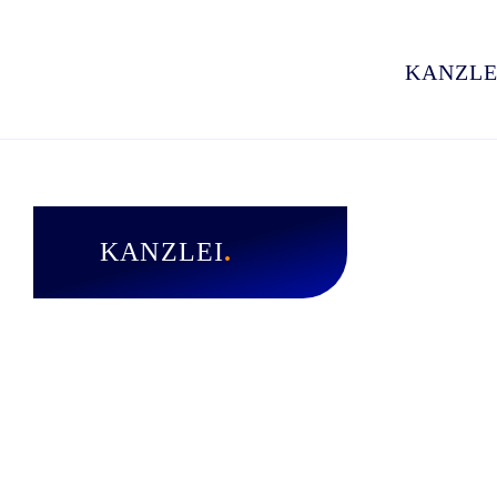
Skip
to
KANZLE
content
KANZLEI
.