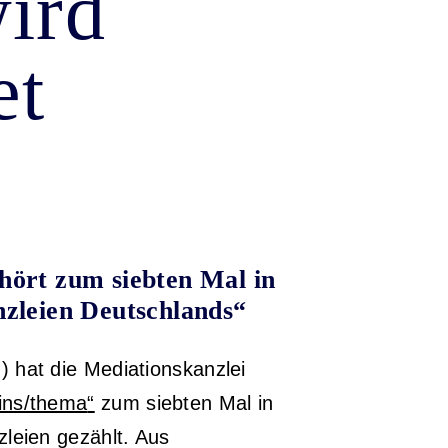
ird
et
hört zum siebten Mal in
nzleien Deutschlands“
hat die Mediations­kanzlei
ins/thema
“
zum siebten Mal in
zleien gezählt. Aus