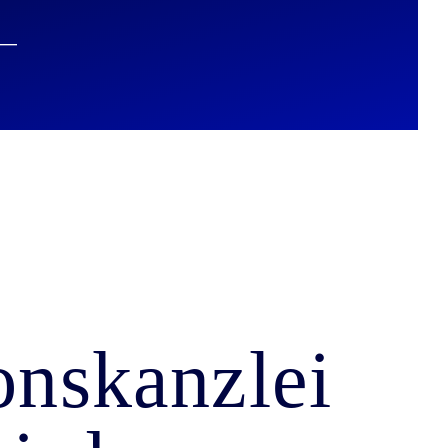
 —
ns­kanzlei